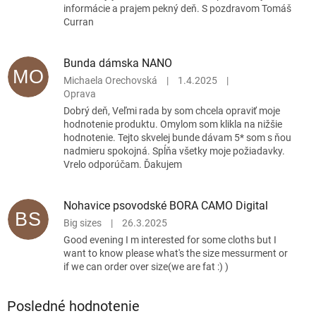
informácie a prajem pekný deň. S pozdravom Tomáš
Curran
Bunda dámska NANO
MO
Michaela Orechovská
|
1.4.2025
|
Oprava
Dobrý deň, Veľmi rada by som chcela opraviť moje
hodnotenie produktu. Omylom som klikla na nižšie
hodnotenie. Tejto skvelej bunde dávam 5* som s ňou
nadmieru spokojná. Spĺňa všetky moje požiadavky.
Vrelo odporúčam. Ďakujem
Nohavice psovodské BORA CAMO Digital
BS
Big sizes
|
26.3.2025
Good evening I m interested for some cloths but I
want to know please what's the size messurment or
if we can order over size(we are fat :) )
Posledné hodnotenie