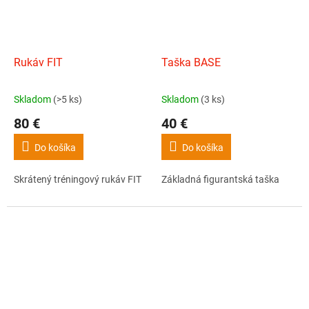
Rukáv FIT
Taška BASE
Skladom
(>5 ks)
Skladom
(3 ks)
Priemerné
Priemerné
hodnotenie
hodnotenie
80 €
40 €
produktu
produktu
je
je
Do košíka
Do košíka
4,5
5,0
z
z
Skrátený tréningový rukáv FIT
Základná figurantská taška
5
5
hviezdičiek.
hviezdičiek.