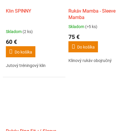
Klin SPINNY
Rukáv Mamba - Sleeve
Mamba
Skladom
(>5 ks)
Priemerné
Skladom
(2 ks)
hodnotenie
75 €
produktu
60 €
je
Do košíka
5,0
Do košíka
z
Klinový rukáv obojručný
5
Jutový tréningový klin
hviezdičiek.