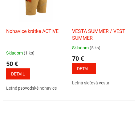
Nohavice krátke ACTIVE
VESTA SUMMER / VEST
SUMMER
Skladom
(5 ks)
Priemerné
Skladom
(1 ks)
hodnotenie
70 €
produktu
50 €
je
DETAIL
3,7
DETAIL
z
Letná sieťová vesta
5
Letné psovodské nohavice
hviezdičiek.