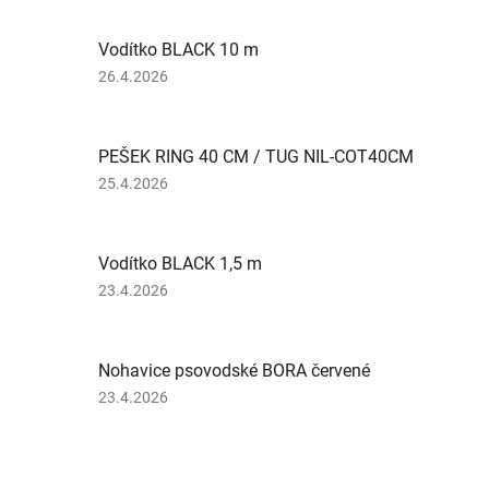
Vodítko BLACK 10 m
Hodnotenie
26.4.2026
produktu
je
4
PEŠEK RING 40 CM / TUG NIL-COT40CM
z
5
Hodnotenie
25.4.2026
hviezdičiek.
produktu
je
3
Vodítko BLACK 1,5 m
z
5
Hodnotenie
23.4.2026
hviezdičiek.
produktu
je
2
Nohavice psovodské BORA červené
z
5
Hodnotenie
23.4.2026
hviezdičiek.
produktu
je
5
z