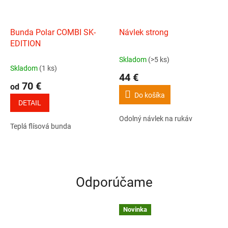
Bunda Polar COMBI SK-
Návlek strong
EDITION
Skladom
(>5 ks)
Priemerné
Skladom
(1 ks)
hodnotenie
44 €
produktu
70 €
od
je
Do košíka
5,0
DETAIL
z
Odolný návlek na rukáv
5
Teplá flísová bunda
hviezdičiek.
Odporúčame
Novinka