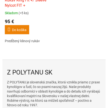
Rukáv Ring Fit +/ Sleeve
Nylcot FIT +
Skladom
(>5 ks)
Priemerné
hodnotenie
95 €
produktu
je
Do košíka
5,0
z
Predĺžený klinový rukáv
5
hviezdičiek.
Z POLYTANU SK
Z POLYTANU je slovenská značka, ktorá vznikla priamo z praxe
kynológov a ľudí, čo so psami naozaj žijú. Naše produkty
navrhujú odborníci v oblasti kynológie a do detailu ich vyrábajú
kvalifikovaní majstri na Slovensku v našej vlastnej dielni.
Robíme výstroj, na ktorú sa môžeš spoľahnúť – poctivo a
férovo od roku 1997.