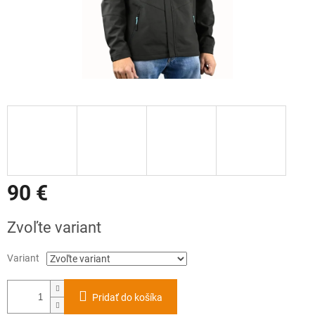
90 €
Jednotková
Zvoľte variant
cena:
Variant
Pridať do košíka