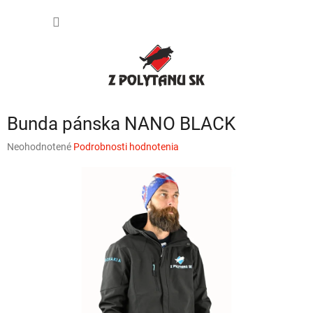
Prejsť
NÁKU
na
obsah
KOŠÍK
Bunda pánska NANO BLACK
Priemerné
Neohodnotené
Podrobnosti hodnotenia
hodnotenie
produktu
je
0,0
z
5
hviezdičiek.