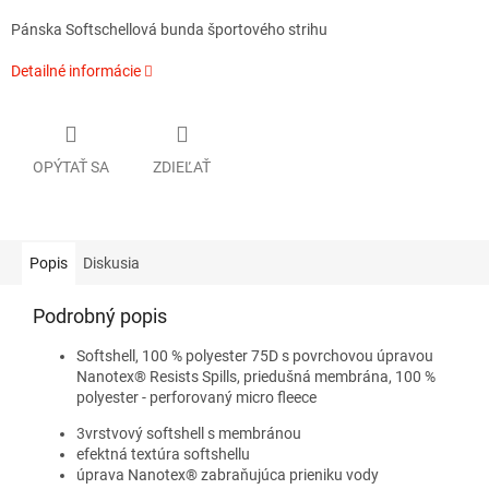
Pánska Softschellová bunda športového strihu
Detailné informácie
OPÝTAŤ SA
ZDIEĽAŤ
Popis
Diskusia
Podrobný popis
Softshell, 100 % polyester 75D s povrchovou úpravou
Nanotex® Resists Spills, priedušná membrána, 100 %
polyester - perforovaný micro fleece
3vrstvový softshell s membránou
efektná textúra softshellu
úprava Nanotex® zabraňujúca prieniku vody