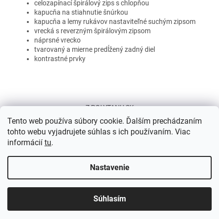
celozapínací špirálový zips s chlopňou
kapucňa na stiahnutie šnúrkou
kapucňa a lemy rukávov nastaviteľné suchým zipsom
vrecká s reverzným špirálovým zipsom
náprsné vrecko
tvarovaný a mierne predĺžený zadný diel
kontrastné prvky
Z
á
Z POLYTANU SK
p
Tento web používa súbory cookie. Ďalším prechádzaním
ä
tohto webu vyjadrujete súhlas s ich používaním. Viac
t
informácií
tu
.
i
e
Nastavenie
Vytvoril Shoptet
Dovolenka 24. 7. – 3. 8. 2026| Počas tohto obdobia bude naša
výroba a expedícia pozastavená. Všetky objednávky prijaté počas
dovolenky budú vybavované a odosielané od 4. 8. 2026. Ďakujeme
Súhlasím
Copyright 2026
ZPOLYTANU.SK
. Všetky práva vyhradené.
za pochopenie.