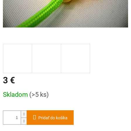
3 €
Jednotková
Skladom
(>5 ks)
cena:
Pridať do košíka