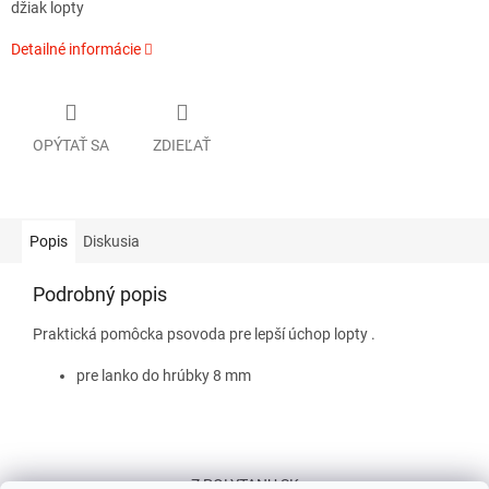
džiak lopty
Detailné informácie
OPÝTAŤ SA
ZDIEĽAŤ
Popis
Diskusia
Podrobný popis
Praktická pomôcka psovoda pre lepší úchop lopty .
pre lanko do hrúbky 8 mm
Z
á
Z POLYTANU SK