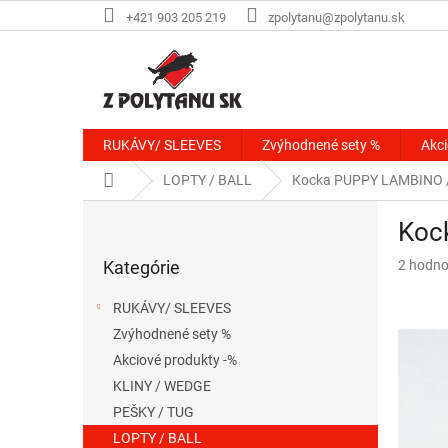
Prejsť
+421 903 205 219
zpolytanu@zpolytanu.sk
na
obsah
RUKÁVY/ SLEEVES
Zvýhodnené sety %
Akci
Domov
LOPTY / BALL
Kocka PUPPY LAMBINO 
B
Koc
o
Preskočiť
č
Priemer
Kategórie
2 hodno
kategórie
n
hodnote
ý
produkt
RUKÁVY/ SLEEVES
p
je
Zvýhodnené sety %
a
3,0
z
Akciové produkty -%
n
5
e
KLINY / WEDGE
hviezdič
l
PEŠKY / TUG
LOPTY / BALL