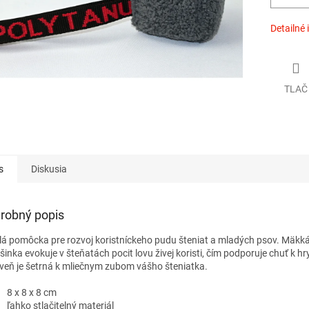
Detailné 
TLAČ
s
Diskusia
robný popis
lá pomôcka pre rozvoj koristníckeho pudu šteniat a mladých psov. Mäkk
šinka evokuje v šteňatách pocit lovu živej koristi, čím podporuje chuť k hr
veň je šetrná k mliečnym zubom vášho šteniatka.
8 x 8 x 8 cm
ľahko stlačitelný materiál