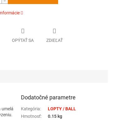
informácie
OPÝTAŤ SA
ZDIEĽAŤ
Dodatočné parametre
á umelá
Kategória
:
LOPTY / BALL
yzeniu.
Hmotnosť
:
0.15 kg