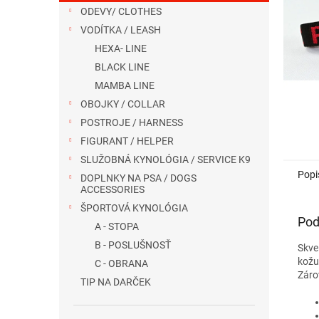
ODEVY/ CLOTHES
VODÍTKA / LEASH
HEXA- LINE
BLACK LINE
MAMBA LINE
OBOJKY / COLLAR
POSTROJE / HARNESS
FIGURANT / HELPER
SLUŽOBNÁ KYNOLÓGIA / SERVICE K9
Popi
DOPLNKY NA PSA / DOGS
ACCESSORIES
ŠPORTOVÁ KYNOLÓGIA
Pod
A - STOPA
B - POSLUŠNOSŤ
Skve
kožu
C - OBRANA
Záro
TIP NA DARČEK