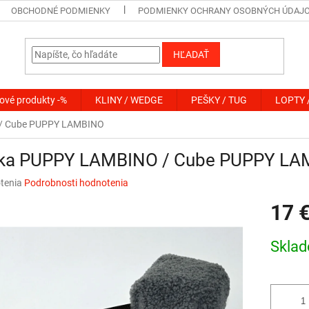
OBCHODNÉ PODMIENKY
PODMIENKY OCHRANY OSOBNÝCH ÚDAJ
HĽADAŤ
ové produkty -%
KLINY / WEDGE
PEŠKY / TUG
LOPTY 
/ Cube PUPPY LAMBINO
ka PUPPY LAMBINO / Cube PUPPY LA
né
tenia
Podrobnosti hodnotenia
nie
17 
u
Jednotk
Skla
cena:
iek.