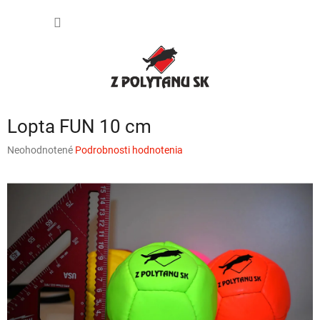
Prejsť
NÁKU
na
obsah
KOŠÍK
Lopta FUN 10 cm
Priemerné
Neohodnotené
Podrobnosti hodnotenia
hodnotenie
produktu
je
0,0
z
5
hviezdičiek.