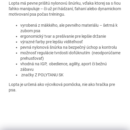
Lopta má pevne prišitú nylonovú šnúrku, vďaka ktorej sa s ňou
ľahko manipuluje – či už pri hádzaní, ťahaní alebo dynamickom
motivovaní psa počas tréningu.
vyrobená z mäkkého, ale pevného materiálu – šetrná k
zubom psa
ergonomický tvar a prešívanie pre lepšie držanie
výrazné farby pre lepšiu viditeľnosť
pevná nylonová šnúrka na bezpečný úchop a kontrolu
možnosť regulácie tvrdosti dofúknutím (neodporúčame
prehusťovať)
vhodná na IGP, obedience, agility, aport či bežnú
zábavu
značky Z POLYTANU SK
Lopta je určená ako výcviková pomôcka, nie ako hračka pre
psa.
Z
á