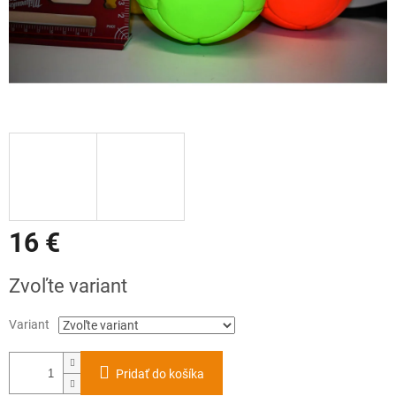
16 €
Jednotková
Zvoľte variant
cena:
Variant
Pridať do košíka