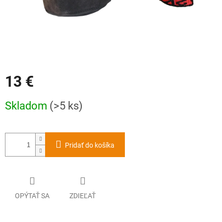
13 €
Jednotková
Skladom
(>5 ks)
cena:
Pridať do košíka
OPÝTAŤ SA
ZDIEĽAŤ