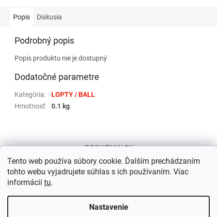
Popis
Diskusia
Podrobný popis
Popis produktu nie je dostupný
Dodatočné parametre
Kategória
:
LOPTY / BALL
Hmotnosť
:
0.1 kg
Z
á
Z POLYTANU SK
p
Tento web používa súbory cookie. Ďalším prechádzaním
ä
tohto webu vyjadrujete súhlas s ich používaním. Viac
t
informácií
tu
.
i
e
Nastavenie
Vytvoril Shoptet