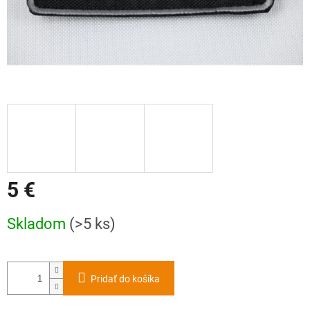
5 €
Jednotková
Skladom
(>5 ks)
cena:
Pridať do košíka