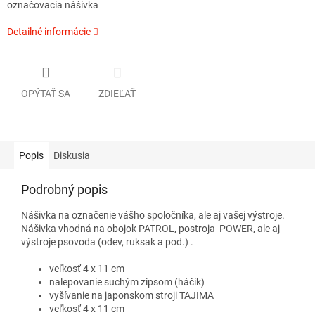
označovacia nášivka
Detailné informácie
OPÝTAŤ SA
ZDIEĽAŤ
Popis
Diskusia
Podrobný popis
Nášivka na označenie vášho spoločníka, ale aj vašej výstroje.
Nášivka vhodná na obojok PATROL, postroja POWER, ale aj
výstroje psovoda (odev, ruksak a pod.) .
veľkosť 4 x 11 cm
nalepovanie suchým zipsom (háčik)
vyšívanie na japonskom stroji TAJIMA
veľkosť 4 x 11 cm