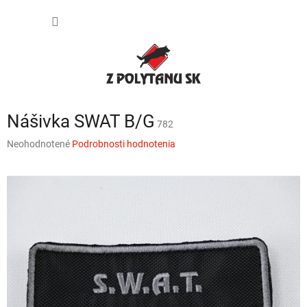
Prejsť
NÁKU
na
obsah
KOŠÍK
Nášivka SWAT B/G
782
Priemerné
Neohodnotené
Podrobnosti hodnotenia
hodnotenie
produktu
je
0,0
z
5
hviezdičiek.