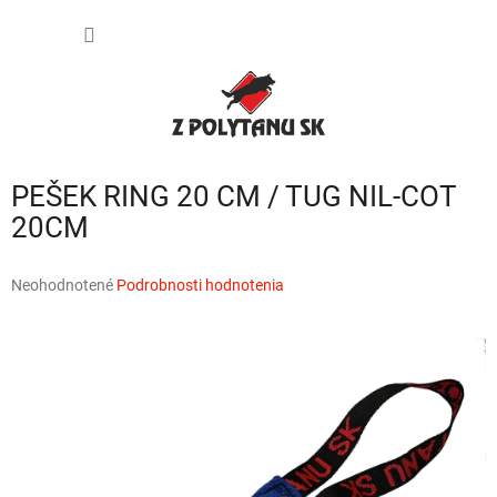
Prejsť
NÁKU
na
obsah
KOŠÍK
PEŠEK RING 20 CM / TUG NIL-COT
20CM
Priemerné
Neohodnotené
Podrobnosti hodnotenia
hodnotenie
produktu
je
0,0
z
5
hviezdičiek.