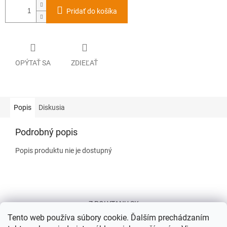
Pridať do košíka
OPÝTAŤ SA
ZDIEĽAŤ
Popis
Diskusia
Podrobný popis
Popis produktu nie je dostupný
Z
á
Z POLYTANU SK
p
Tento web používa súbory cookie. Ďalším prechádzaním
ä