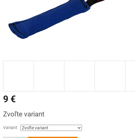
9 €
Jednotková
Zvoľte variant
cena:
Variant