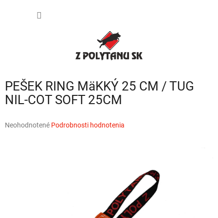
Prejsť
NÁKU
na
obsah
KOŠÍK
PEŠEK RING MäKKÝ 25 CM / TUG
NIL-COT SOFT 25CM
Priemerné
Neohodnotené
Podrobnosti hodnotenia
hodnotenie
produktu
je
0,0
z
5
hviezdičiek.