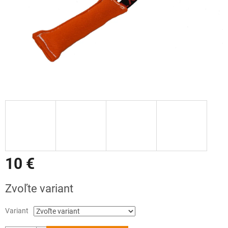
10 €
Jednotková
Zvoľte variant
cena:
Variant