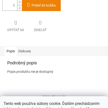
Pridať do košíka
OPÝTAŤ SA
ZDIEĽAŤ
Popis
Diskusia
Podrobný popis
Popis produktu nie je dostupný
Z
á
Z POLYTANU SK
p
Tento web používa súbory cookie. Ďalším prechádzaním
ä