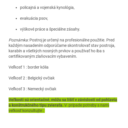
policajná a vojenská kynológia,
evakuácia psov,
výškové práce a špeciálne zásahy.
Poznámka:
Postroj je určený na profesionálne použitie. Pred
každým nasadením odporúčame skontrolovať stav postroja,
karabín a všetkých nosných prvkov a používať ho iba s
certifikovaným zlaňovacím vybavením.
Veľkosť 1 : border kólia
Veľkosť 2 : Belgický ovčiak
Veľkosť 3 : Nemecký ovčiak
Veľkosti sú orientačné, môžu sa líšiť v závislosti od pohlavia
a konštrukčného tipu zvieraťa.
V prípade potreby s nami
veľkosť konzultujte .