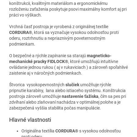
konštrukcii, kvalitným materiálom a ergonomickému
rozloženiu zaťaženia poskytuje psovi maximálny komfort aj pri
práci vo výškach.
Vrchná časť postroja je vyrobená z originálnej textílie
CORDURA®
, ktorá sa vyznačuje vysokou odolnosťou proti
oderu, roztrhnutiu a nepriaznivým poveternostným
podmienkam.
O bezpečné a rýchle zapínanie sa starajú
magneticko-
mechanické pracky FIDLOCK®
, ktoré umožňujú intuitívne
ovládanie jednou rukou ( aj v rukaviciach ) a zároveň spoľahlivé
zaistenie aj v náročných podmienkach.
Štvorica vysokopevnostných
slučiek
umožňuje rýchle
pripnutie karabíny, lana alebo istiaceho systému. Konštrukcia
postroja zároveň umožňuje
nastavenie ťažiska
, čím sa pes pri
zdvíhaní alebo zlaňovaní nachádza v optimálnej polohe a je
zabezpečená vyššia stabilita počas manipulácie.
Hlavné vlastnosti
Originálna textília
CORDURA®
s vysokou odolnosťou
proti oderu.