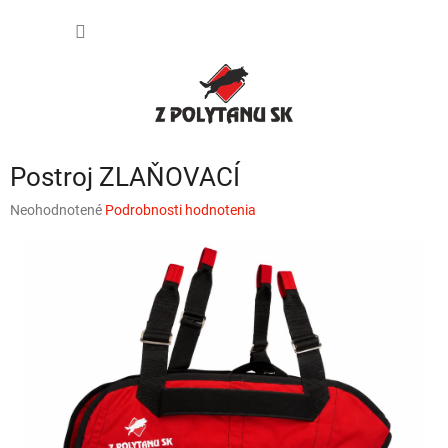
Prejsť
NÁKU
na
obsah
KOŠÍK
Postroj ZLAŇOVACÍ
Priemerné
Neohodnotené
Podrobnosti hodnotenia
hodnotenie
produktu
je
0,0
z
5
hviezdičiek.