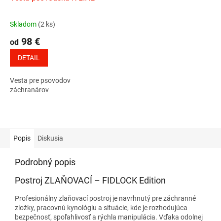
Skladom
(2 ks)
Priemerné
hodnotenie
98 €
od
produktu
je
DETAIL
5,0
z
Vesta pre psovodov
5
záchranárov
hviezdičiek.
Popis
Diskusia
Podrobný popis
Postroj ZLAŇOVACÍ – FIDLOCK Edition
Profesionálny zlaňovací postroj je navrhnutý pre záchranné
zložky, pracovnú kynológiu a situácie, kde je rozhodujúca
bezpečnosť, spoľahlivosť a rýchla manipulácia. Vďaka odolnej