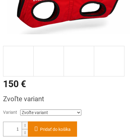
150 €
Jednotková
Zvoľte variant
cena:
Variant
Pridať do košíka