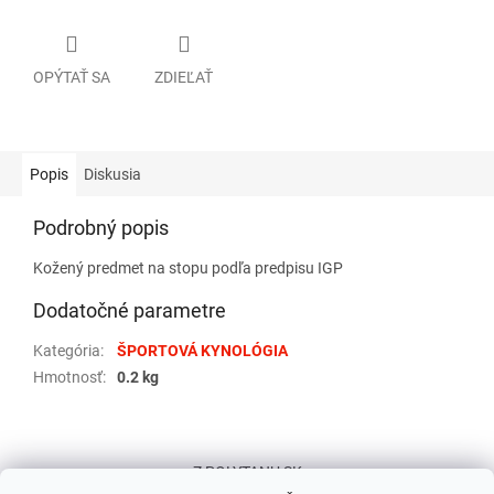
OPÝTAŤ SA
ZDIEĽAŤ
Popis
Diskusia
Podrobný popis
Kožený predmet na stopu podľa predpisu IGP
Dodatočné parametre
Kategória
:
ŠPORTOVÁ KYNOLÓGIA
Hmotnosť
:
0.2 kg
Z
á
Z POLYTANU SK
p