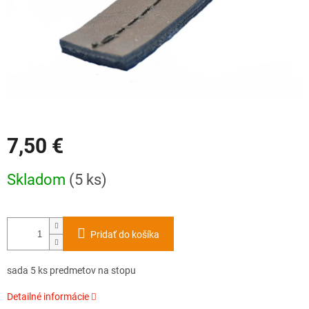
7,50 €
Jednotková
Skladom
(5 ks)
cena:
Pridať do košíka
sada 5 ks predmetov na stopu
Detailné informácie