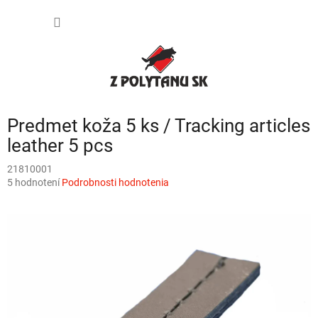
Prejsť
NÁKU
na
obsah
KOŠÍK
Predmet koža 5 ks / Tracking articles
leather 5 pcs
21810001
Priemerné
5 hodnotení
Podrobnosti hodnotenia
hodnotenie
produktu
je
3,0
z
5
hviezdičiek.