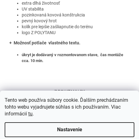
extra dlhá životnosť
UV stabilita
pozinkovaná kovová konštrukcia
pevný kovový hrot
kolík pre lepšie zašliapnutie do terénu
logo Z POLYTANU
+ Možnosť potlače vlastného textu.
úkryt je dodávaný v rozmontovanom stave, čas montáže
cca. 10 min.
Z
á
Z POLYTANU SK
p
Tento web používa súbory cookie. Ďalším prechádzaním
ä
tohto webu vyjadrujete súhlas s ich používaním. Viac
t
informácií
tu
.
i
e
Nastavenie
Vytvoril Shoptet
Dovolenka 24. 7. – 3. 8. 2026| Počas tohto obdobia bude naša