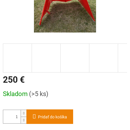
250 €
Jednotková
Skladom
(>5 ks)
cena:
Pridať do košíka