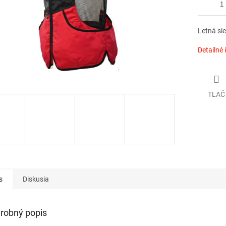
Letná si
Detailné 
TLAČ
s
Diskusia
robný popis