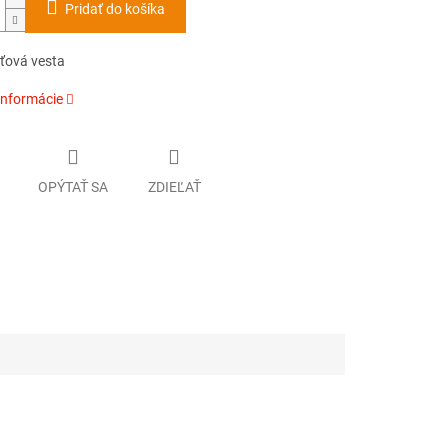
Pridať do košíka
eťová vesta
informácie
OPÝTAŤ SA
ZDIEĽAŤ