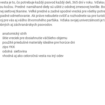
 vesta je to, čo potrebuje každý psovod každý deň, 365 dní v roku. Vďa
ou kožou. Predné namáhané diely sú ušité z odolnej zmesovej textílie. B
nej sieťovej tkanine. Veľké predné a zadné spodné vrecká pre všetky potr
padné odmeňovanie. Ak práve nebudete cvičiť a rozhodnete sa pre turistik
roj pre vás aj vášho štvornohého parťáka. Vďaka svojej univerzálnosti je
obných aj záchranárskych psovodov.
anatomický strih
šitie vreciek pre dosiahnutie väčšieho objemu
použité priedušné materiály ideálne pre horúce dni
zips YKK
odolná sieťovina
vhodná aj ako celoročná vesta na iný odev