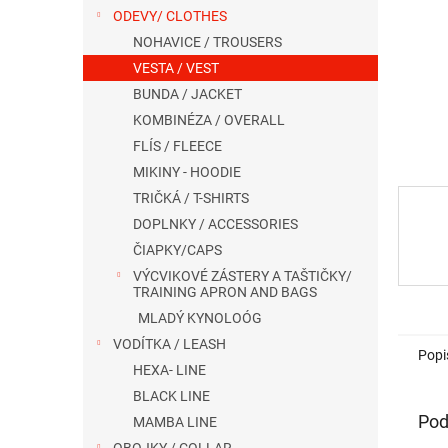
ODEVY/ CLOTHES
NOHAVICE / TROUSERS
VESTA / VEST
BUNDA / JACKET
KOMBINÉZA / OVERALL
FLÍS / FLEECE
MIKINY - HOODIE
TRIČKÁ / T-SHIRTS
DOPLNKY / ACCESSORIES
ČIAPKY/CAPS
VÝCVIKOVÉ ZÁSTERY A TAŠTIČKY/
TRAINING APRON AND BAGS
MLADÝ KYNOLOÓG
VODÍTKA / LEASH
Popi
HEXA- LINE
BLACK LINE
Pod
MAMBA LINE