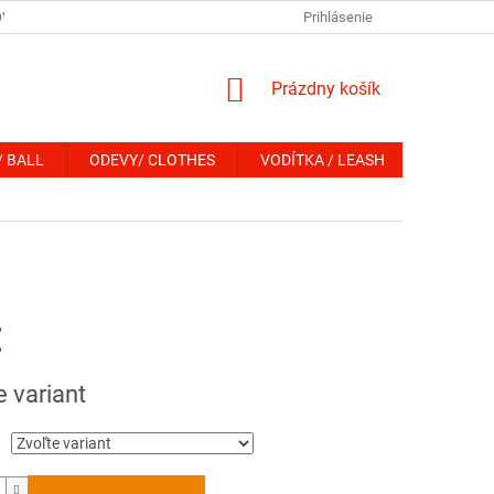
OV
Prihlásenie
NÁKUPNÝ
Prázdny košík
KOŠÍK
/ BALL
ODEVY/ CLOTHES
VODÍTKA / LEASH
OBOJKY 
€
ová
e variant