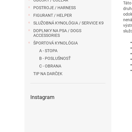
OBOJKY / COLLAR
Táto
POSTROJE / HARNESS
druh
odol
FIGURANT / HELPER
nená
SLUŽOBNÁ KYNOLÓGIA / SERVICE K9
výst
DOPLNKY NA PSA / DOGS
služ
ACCESSORIES
ŠPORTOVÁ KYNOLÓGIA
A - STOPA
B - POSLUŠNOSŤ
C - OBRANA
TIP NA DARČEK
Instagram