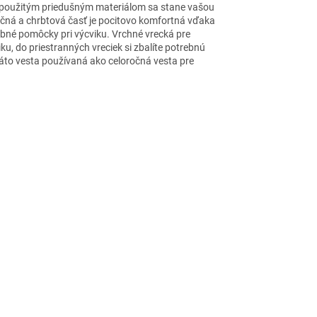
ka použitým priedušným materiálom sa stane vašou
očná a chrbtová časť je pocitovo komfortná vďaka
ebné pomôcky pri výcviku. Vrchné vrecká pre
u, do priestranných vreciek si zbalíte potrebnú
 táto vesta používaná ako celoročná vesta pre