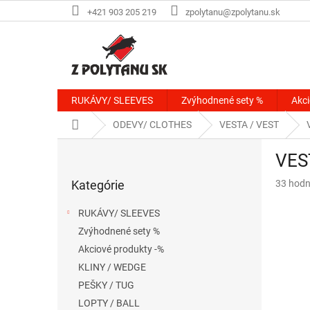
Prejsť
+421 903 205 219
zpolytanu@zpolytanu.sk
na
obsah
RUKÁVY/ SLEEVES
Zvýhodnené sety %
Akci
Domov
ODEVY/ CLOTHES
VESTA / VEST
B
VES
o
Preskočiť
č
Priemer
Kategórie
33 hodn
kategórie
n
hodnote
ý
produkt
RUKÁVY/ SLEEVES
p
je
Zvýhodnené sety %
a
3,7
z
Akciové produkty -%
n
5
e
KLINY / WEDGE
hviezdič
l
PEŠKY / TUG
LOPTY / BALL