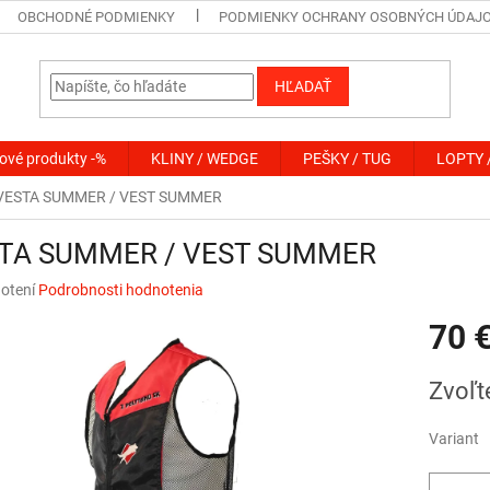
OBCHODNÉ PODMIENKY
PODMIENKY OCHRANY OSOBNÝCH ÚDAJ
HĽADAŤ
ové produkty -%
KLINY / WEDGE
PEŠKY / TUG
LOPTY 
VESTA SUMMER / VEST SUMMER
TA SUMMER / VEST SUMMER
né
otení
Podrobnosti hodnotenia
nie
70 
u
Jednotk
Zvoľt
cena:
iek.
Variant