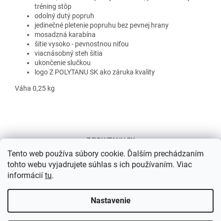
tréning stôp
odolný dutý popruh
jedinečné pletenie popruhu bez pevnej hrany
mosadzná karabína
šitie vysoko - pevnostnou niťou
viacnásobný steh šitia
ukončenie slučkou
logo Z POLYTANU SK ako záruka kvality
Váha 0,25 kg
Z
á
Z POLYTANU SK
p
Tento web používa súbory cookie. Ďalším prechádzaním
ä
tohto webu vyjadrujete súhlas s ich používaním. Viac
t
informácií
tu
.
i
e
Nastavenie
Vytvoril Shoptet
Dovolenka 24. 7. – 3. 8. 2026| Počas tohto obdobia bude naša