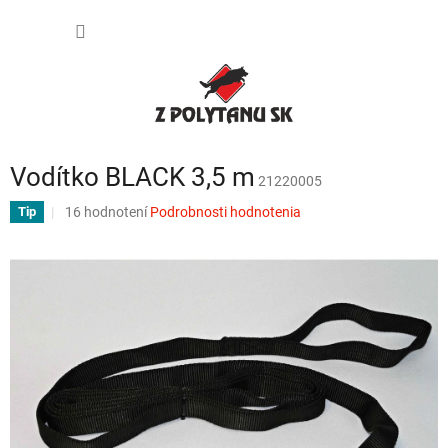
Prejsť
NÁKU
na
obsah
KOŠÍK
Vodítko BLACK 3,5 m
21220005
Priemerné
16 hodnotení
Podrobnosti hodnotenia
Tip
hodnotenie
produktu
je
3,4
z
5
hviezdičiek.