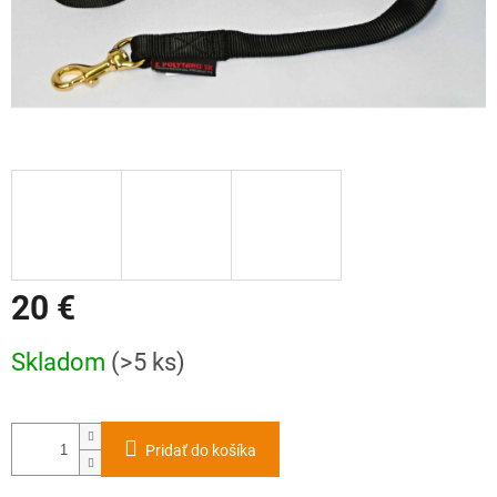
20 €
Jednotková
Skladom
(>5 ks)
cena:
Pridať do košíka