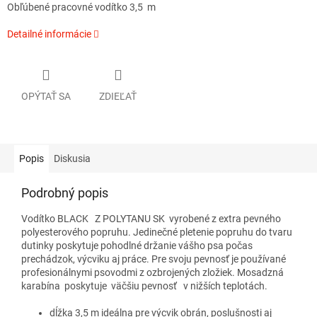
Obľúbené pracovné vodítko 3,5 m
Detailné informácie
OPÝTAŤ SA
ZDIEĽAŤ
Popis
Diskusia
Podrobný popis
Vodítko BLACK Z POLYTANU SK vyrobené z extra pevného
polyesterového popruhu. Jedinečné pletenie popruhu do tvaru
dutinky poskytuje pohodlné držanie vášho psa počas
prechádzok, výcviku aj práce. Pre svoju pevnosť je používané
profesionálnymi psovodmi z ozbrojených zložiek. Mosadzná
karabína poskytuje väčšiu pevnosť v nižších teplotách.
dĺžka 3,5 m ideálna pre výcvik obrán, poslušnosti aj